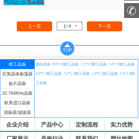
与CR,LC电路不同,陶瓷振荡子利用的是机械谐
振而不是像压电石英晶体一样电谐振的方式起
振.这意味着它基本上不受外部电路或电源电压
波动的影响.从而可以制作成无需调整的高度稳
1
/
4
上一页
下一页
定的振荡电路. 作为微处理器在电路中使时钟
振荡器的匹配最适合的元件,并且得到了广泛应
用。
精工晶振
圆柱晶振
8.0*3.8精工晶振
7.1*1.5精工晶振
5.0*1.8精工晶振
石英晶体振荡器
4.0*1.5精工晶振
3.2*1.5精工晶振
2.0*1.2精工晶振
1.6*1.0精
工晶振
贴片晶振
32.768KHz晶振
欧美进口晶振
谐振器/滤波器
企业介绍
产品中心
定制流程
实力优势
厂家展示
晶振行业
联系我们
网址地图