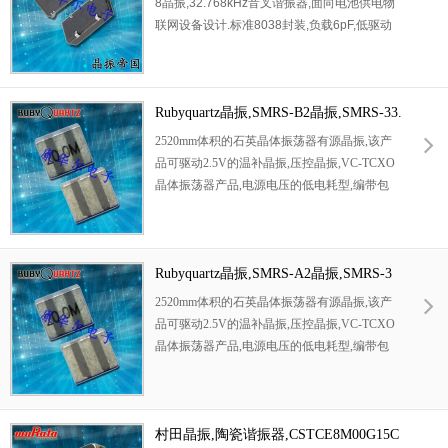
8晶振,32.768kHz音叉谐振器,面向电池供电物
码,批次一致性高,参数标准化,适配小家电,数码
联网设备设计.标准8038封装,负载6pF,低驱动
产品,民用智能设备等场景.我司现货充足,原装
电平,有效降低设备休眠待机功耗,延长锂电池
正品,支持试样与批量订货,咨询热线:0755-278
续航周期.产品抗热冲击,抗震性能优异,适配全
38351.
自动贴装产线.宽温范围-40℃至85℃运行稳定,
Rubyquartz晶振,SMRS-B2晶振,SMRS-33.
高低温环境频率漂移小,规避低温停振风险.大
量应用于无线传感器,GPS定位模块,智能水表
86-B2晶振
2520mm体积的石英晶体振荡器有源晶振,该产
电表,安防探测终端.原厂出厂全参数检测,参数
品可驱动2.5V的温补晶振,压控晶振,VC-TCXO
离散性小,支持样品测试,适合长期量产搭建精
晶体振荡器产品,电源电压的低电耗型,编带包
准RTC计时回路.
装方式,可对应自动高速贴片机自动焊接,及IR
回流焊接（无铅对应）,为无铅产品,超小型,质
地轻.产品被广泛应用到集成电路,程控交换系
统,无线发射基站.
Rubyquartz晶振,SMRS-A2晶振,SMRS-3
3.86-A2晶振
2520mm体积的石英晶体振荡器有源晶振,该产
品可驱动2.5V的温补晶振,压控晶振,VC-TCXO
晶体振荡器产品,电源电压的低电耗型,编带包
装方式,可对应自动高速贴片机自动焊接,及IR
回流焊接（无铅对应）,为无铅产品,超小型,质
地轻.产品被广泛应用到集成电路,程控交换系
统,无线发射基站.
村田晶振,陶瓷谐振器,CSTCE8M00G15C