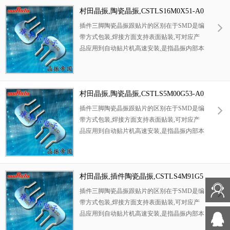
如电话机,游戏机等电子产品.
村田晶振,陶瓷晶振,CSTLS16M0X51-A0
晶振
插件三脚陶瓷晶振跟贴片的区别在于SMD是编
带方式包装,焊接方面支持表面贴装,可对应产
品应用到自动贴片机高速安装,是指晶振内部本
身有自带负载电容的陶瓷谐振器, “压电陶瓷”,
与CR,LC电路不同,陶瓷振荡子利用的是机械谐
振而不是像压电石英晶体一样电谐振的方式起
振.这意味着它基本上不受外部电路或电源电压
村田晶振,陶瓷晶振,CSTLS5M00G53-A0
波动的影响.从而可以制作成无需调整的高度稳
晶振
插件三脚陶瓷晶振跟贴片的区别在于SMD是编
定的振荡电路. 作为微处理器在电路中使时钟
带方式包装,焊接方面支持表面贴装,可对应产
振荡器的匹配最适合的元件,并且得到了广泛应
品应用到自动贴片机高速安装,是指晶振内部本
用。
身有自带负载电容的陶瓷谐振器, “压电陶瓷”,
与CR,LC电路不同,陶瓷振荡子利用的是机械谐
振而不是像压电石英晶体一样电谐振的方式起
振.这意味着它基本上不受外部电路或电源电压
村田晶振,插件陶瓷晶振,CSTLS4M91G5
波动的影响.从而可以制作成无需调整的高度稳
3-A0晶振
插件三脚陶瓷晶振跟贴片的区别在于SMD是编
定的振荡电路. 作为微处理器在电路中使时钟
带方式包装,焊接方面支持表面贴装,可对应产
振荡器的匹配最适合的元件,并且得到了广泛应
品应用到自动贴片机高速安装,是指晶振内部本
用。
身有自带负载电容的陶瓷谐振器, “压电陶瓷”,