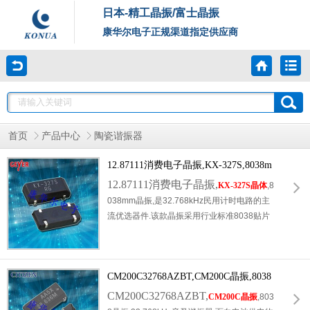
日本-精工晶振/富士晶振
康华尔电子正规渠道指定供应商
首页
产品中心
陶瓷谐振器
12.87111消费电子晶振,KX-327S,8038m
m晶振
12.87111消费电子晶振,
KX-327S晶体
,8
038mm晶振,是32.768kHz民用计时电路的主
流优选器件.该款晶振采用行业标准8038贴片
封装,尺寸精准,版型规范,完全适配全自动SMT
贴片生产工艺,贴装贴合度高,不易出现虚焊,偏
位,脱落等问题,极大提升消费电子产品量产良
CM200C32768AZBT,CM200C晶振,8038
率.依托成熟音叉谐振工艺,起振速度快,运行稳
定,无停振,跳频等故障,完美适配各类消费电子
晶振
CM200C32768AZBT,
CM200C晶振
,803
时钟计时,定时唤醒功能.原厂12.87111专属编