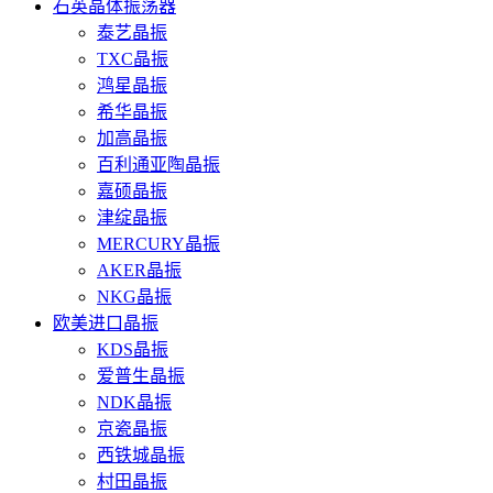
石英晶体振荡器
泰艺晶振
TXC晶振
鸿星晶振
希华晶振
加高晶振
百利通亚陶晶振
嘉硕晶振
津绽晶振
MERCURY晶振
AKER晶振
NKG晶振
欧美进口晶振
KDS晶振
爱普生晶振
NDK晶振
京瓷晶振
西铁城晶振
村田晶振