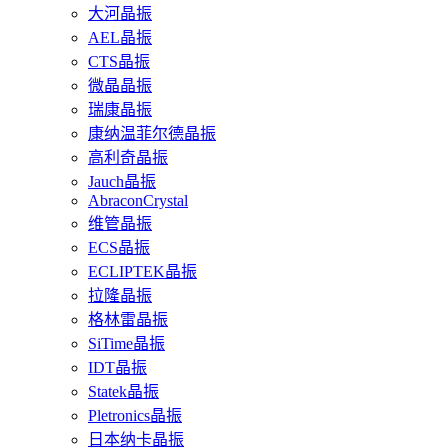
大河晶振
AEL晶振
CTS晶振
微晶晶振
瑞康晶振
康纳温菲尔德晶振
高利奇晶振
Jauch晶振
AbraconCrystal
维管晶振
ECS晶振
ECLIPTEK晶振
拉隆晶振
格林雷晶振
SiTime晶振
IDT晶振
Statek晶振
Pletronics晶振
日本纳卡晶振