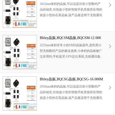
振器,特别适用于有小型化要求的市场领域,比
HZMF-BCBFT晶振
1612mm体积的晶振,可以说是目前小型数码产
如智能手机,无线蓝牙,平板电脑等电子数码产
品的福音,目前超小型的智能手机里面所应用的
品。
就是小型的石英晶振,该产品最适用于无线通讯
系统,无线局域网,已实现低相位噪声,低电压,低
消费电流和高稳定度,超小型,质量轻等产品特
点,产品本身编带包装方式,可对应自动高速贴
片机应用,以及高温回流焊接（产品无铅对
Bliley晶振,BQCSM晶振,BQCSM-12.000
应）,为无铅产品.
MHZMF-BCDFT晶振
3225mm体积非常小的SMD晶振器件,是民用小
型无线数码产品的最佳选择,小体积的晶振被广
泛应用到,手机蓝牙,GPS定位系统,无线通讯集,
高精度和高频率的稳定性能,非常好的减少电磁
干扰的影响,是民用无线数码产品最好的选择,
符合RoHS/无铅.
Bliley晶振,BQCSG晶振,BQCSG-16.000M
HZMF-BCDAT晶振
2016mm体积的晶振,可以说是目前小型数码产
品的福音,目前超小型的智能手机里面所应用的
就是小型的石英晶振,该产品最适用于无线通讯
系统,无线局域网,已实现低相位噪声,低电压,低
消费电流和高稳定度,超小型,质量轻等产品特
点,产品本身编带包装方式,可对应自动高速贴