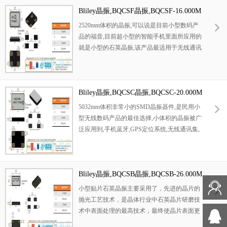
片机应用,以及高温回流焊接（产品无铅对
Bliley晶振,BQCSF晶振,BQCSF-16.000M
应）,为无铅产品.
HZMF-BCDAT晶振
2520mm体积的晶振,可以说是目前小型数码产
品的福音,目前超小型的智能手机里面所应用的
就是小型的石英晶振,该产品最适用于无线通讯
系统,无线局域网,已实现低相位噪声,低电压,低
消费电流和高稳定度,超小型,质量轻等产品特
点,产品本身编带包装方式,可对应自动高速贴
片机应用,以及高温回流焊接（产品无铅对
Bliley晶振,BQCSC晶振,BQCSC-20.000M
应）,为无铅产品.
HZMF-DCBAT晶振
5032mm体积非常小的SMD晶振器件,是民用小
型无线数码产品的最佳选择,小体积的晶振被广
泛应用到,手机蓝牙,GPS定位系统,无线通讯集,
高精度和高频率的稳定性能,非常好的减少电磁
干扰的影响,是民用无线数码产品最好的选择,
符合RoHS/无铅.
Bliley晶振,BQCSB晶振,BQCSB-26.000M
HZMF-BCDAT晶振
小型贴片石英晶振主要采用了，先进的晶片的
抛光工艺技术，是晶体行业中石英晶片研磨技
术中表面处理的最高技术，最终使晶片表面更
光洁，平行度及平面度更好，大大的降低谐振