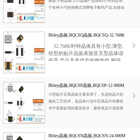
振器,手机晶体,3215晶振产品体积小,特别适用
于各种小巧的便携式消费电子数码产品,在移动
通信领域得到了广泛的应用,晶振产品本身可发
挥优良的电气特性,满足无铅焊接的高温回流温
度曲线要求.
Bliley晶振,BQCSQ晶振,BQCSQ-32.768K
HzF-YCDKT晶振
32.768K时钟晶体具有小型,薄型,
轻型的贴片晶振表面音叉型晶体谐
振器,产品具有优良的耐热性,耐环
境特性,可发挥晶振优良的电气特
性,符合RoHS规定,满足无铅焊接的
高温回流温度曲线要求,金属外壳的
Bliley晶振,BQCSP晶振,BQCSP-12.000M
封装使得产品在封装时能发挥比陶
HZMF-BCDGT晶振
小型贴片石英晶振主要采用了，先进的晶片的
瓷谐振器外壳更好的耐冲击性.
抛光工艺技术，是晶体行业中石英晶片研磨技
术中表面处理的最高技术，最终使晶片表面更
光洁，平行度及平面度更好，大大的降低谐振
电阻，使精度得到了很大的提升。改变了传统
的生产工艺，使产品在各项参数得到了很大的
改良,外观尺寸具有薄型表面贴片型石英晶体谐
Bliley晶振,BQCSN晶振,BQCSN-24.000M