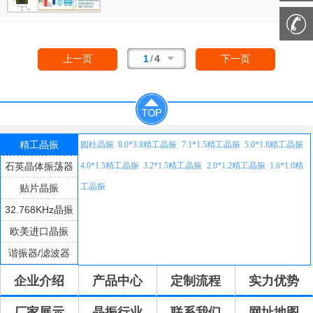
电阻，使精度得到了很大的提升。改变了传统
的生产工艺，使产品在各项参数得到了很大的
改良,外观尺寸具有薄型表面贴片型石英晶体谐
振器,特别适用于有小型化要求的市场领域,比
1
/
4
上一页
下一页
如智能手机,无线蓝牙,平板电脑等电子数码产
品。
精工晶振
圆柱晶振
8.0*3.8精工晶振
7.1*1.5精工晶振
5.0*1.8精工晶振
石英晶体振荡器
4.0*1.5精工晶振
3.2*1.5精工晶振
2.0*1.2精工晶振
1.6*1.0精
工晶振
贴片晶振
32.768KHz晶振
欧美进口晶振
谐振器/滤波器
企业介绍
产品中心
定制流程
实力优势
厂家展示
晶振行业
联系我们
网址地图