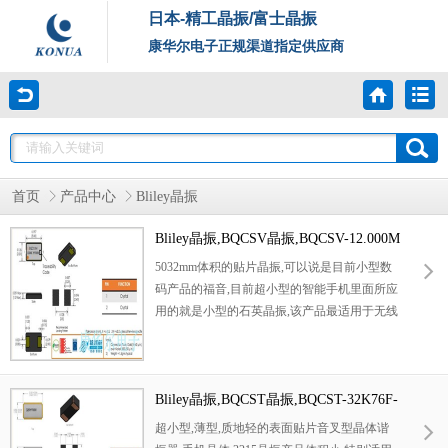
日本-精工晶振/富士晶振
康华尔电子正规渠道指定供应商
首页
产品中心
Bliley晶振
Bliley晶振,BQCSV晶振,BQCSV-12.000M
HZMF-BCDAT晶振
5032mm体积的贴片晶振,可以说是目前小型数
码产品的福音,目前超小型的智能手机里面所应
用的就是小型的石英晶振,该产品最适用于无线
通讯系统,无线局域网,已实现低相位噪声,低电
压,低消费电流和高稳定度,超小型,质量轻等产
品特点,产品本身编带包装方式,可对应自动高
速贴片机应用,以及高温回流焊接，产品无铅对
Bliley晶振,BQCST晶振,BQCST-32K76F-
应，为无铅产品.
YCBKT晶振
超小型,薄型,质地轻的表面贴片音叉型晶体谐