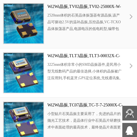
Wi2Wi晶振,TV02晶振,TV02-25000X-W-
N-D-3-R-X*晶振
2520mm体积的石英晶体振荡器有源晶振,该产
品可驱动2.5V的温补晶振,压控晶振,VC-TCXO
晶体振荡器产品,电源电压的低电耗型,编带包
装方式,可对应自动高速贴片机自动焊接,及IR
回流焊接（无铅对应）,为无铅产品,超小型,质
地轻.产品被广泛应用到集成电路,程控交换系
统,无线发射基站.
Wi2Wi晶振,TLT3晶振,TLT3-00032X-C-
N-3-R-X*晶振
3225mm体积非常小的SMD晶振器件,是民用小
型无线数码产品的最佳选择,小体积的晶振被广
泛应用到,手机蓝牙,GPS定位系统,无线通讯集,
高精度和高频率的稳定性能,非常好的减少电磁
干扰的影响,是民用无线数码产品最好的选择,
符合RoHS/无铅
Wi2Wi晶振,TC07晶振,TC-T-7-25000X-C-
N-D-3-R-X*晶振
小型贴片石英晶振主要采用了，先进的晶片的
抛光工艺技术，是晶体行业中石英晶片研磨技
术中表面处理的最高技术，最终使晶片表面更
光洁，平行度及平面度更好，大大的降低谐振