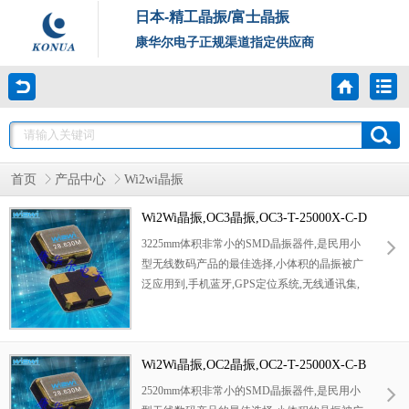
日本-精工晶振/富士晶振
康华尔电子正规渠道指定供应商
首页
产品中心
Wi2wi晶振
Wi2Wi晶振,OC3晶振,OC3-T-25000X-C-D
-A-3-R-X*晶振
3225mm体积非常小的SMD晶振器件,是民用小
型无线数码产品的最佳选择,小体积的晶振被广
泛应用到,手机蓝牙,GPS定位系统,无线通讯集,
高精度和高频率的稳定性能,非常好的减少电磁
干扰的影响,是民用无线数码产品最好的选择,
符合RoHS/无铅.
Wi2Wi晶振,OC2晶振,OC2-T-25000X-C-B
-B-2-R-X*晶振
2520mm体积非常小的SMD晶振器件,是民用小