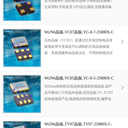
型无线数码产品的最佳选择,小体积的晶振被广
泛应用到,手机蓝牙,GPS定位系统,无线通讯集,
高精度和高频率的稳定性能,非常好的减少电磁
干扰的影响,是民用无线数码产品最好的选择,
符合RoHS/无铅.
Wi2Wi晶振,VC07晶振,VC-0-7-25000X-C
-B-B-3-R-X*晶振
压控晶振（VCXO）是通过红外加控制电压使
振荡效率可变或是可以调制的石英晶体振荡
器，其振荡频率由晶体决定，可用控制电压在
小范围内进行频率调整。VCXO 大多用于锁相
技术、频率负反馈调制的目的。 控制电压范围
一般为0V至2V或0V至3V。VCXO的调谐范围
为±100ppm至±200ppm。
Wi2Wi晶振,VC05晶振,VC-0-5-25000X-C
-B-B-3-R-X*晶振
5032mm体积的石英晶体振荡器有源晶振,该产
品可驱动2.5V的温补晶振,压控晶振,VC-TCXO
晶体振荡器产品,电源电压的低电耗型,编带包
装方式,可对应自动高速贴片机自动焊接,及IR
回流焊接(无铅对应),为无铅产品,超小型,质地
轻.产品被广泛应用到集成电路,程控交换系统,
无线发射基站
Wi2Wi晶振,TV07晶振,TV07-25000X-C-