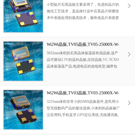
N-D-3-R-X*晶振
小型贴片石英晶振主要采用了，先进的晶片的
抛光工艺技术，是晶体行业中石英晶片研磨技
术中表面处理的最高技术，最终使晶片表面更
光洁，平行度及平面度更好，大大的降低谐振
电阻，使精度得到了很大的提升。改变了传统
的生产工艺，使产品在各项参数得到了很大的
改良,外观尺寸具有薄型表面贴片型石英晶体谐
Wi2Wi晶振,TV05晶振,TV05-25000X-W-
振器,特别适用于有小型化要求的市场领域,比
N-D-3-R-X*晶振
5032mm体积的石英晶体振荡器有源晶振,该产
如智能手机,无线蓝牙,平板电脑等电子数码产
品可驱动2.5V的温补晶振,压控晶振,VC-TCXO
品。
晶体振荡器产品,电源电压的低电耗型,编带包
装方式,可对应自动高速贴片机自动焊接,及IR
回流焊接(无铅对应),为无铅产品,超小型,质地
轻.产品被广泛应用到集成电路,程控交换系统,
无线发射基站
Wi2Wi晶振,TV03晶振,TV03-25000X-W-
N-D-3-R-X*晶振
3225mm体积非常小的SMD晶振器件,是民用小
型无线数码产品的最佳选择,小体积的晶振被广
泛应用到,手机蓝牙,GPS定位系统,无线通讯集,
高精度和高频率的稳定性能,非常好的减少电磁
干扰的影响,是民用无线数码产品最好的选择,
符合RoHS/无铅.