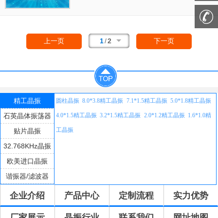
电阻，使精度得到了很大的提升。改变了传统
的生产工艺，使产品在各项参数得到了很大的
改良,外观尺寸具有薄型表面贴片型石英晶体谐
振器,特别适用于有小型化要求的市场领域,比
1
/
2
上一页
下一页
如智能手机,无线蓝牙,平板电脑等电子数码产
品。
精工晶振
圆柱晶振
8.0*3.8精工晶振
7.1*1.5精工晶振
5.0*1.8精工晶振
石英晶体振荡器
4.0*1.5精工晶振
3.2*1.5精工晶振
2.0*1.2精工晶振
1.6*1.0精
工晶振
贴片晶振
32.768KHz晶振
欧美进口晶振
谐振器/滤波器
企业介绍
产品中心
定制流程
实力优势
厂家展示
晶振行业
联系我们
网址地图