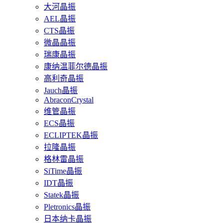
大河晶振
AEL晶振
CTS晶振
微晶晶振
瑞康晶振
康纳温菲尔德晶振
高利奇晶振
Jauch晶振
AbraconCrystal
维管晶振
ECS晶振
ECLIPTEK晶振
拉隆晶振
格林雷晶振
SiTime晶振
IDT晶振
Statek晶振
Pletronics晶振
日本纳卡晶振