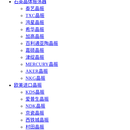
石英晶体振荡器
泰艺晶振
TXC晶振
鸿星晶振
希华晶振
加高晶振
百利通亚陶晶振
嘉硕晶振
津绽晶振
MERCURY晶振
AKER晶振
NKG晶振
欧美进口晶振
KDS晶振
爱普生晶振
NDK晶振
京瓷晶振
西铁城晶振
村田晶振