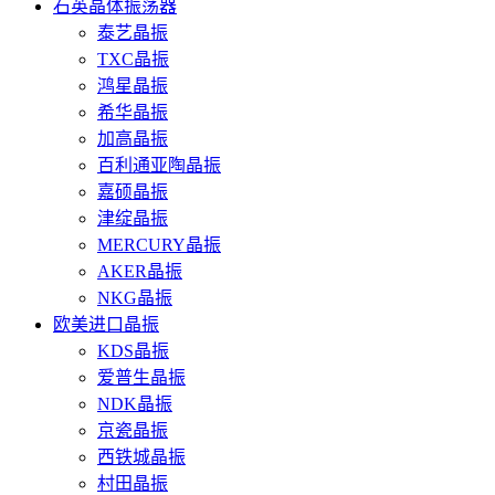
石英晶体振荡器
泰艺晶振
TXC晶振
鸿星晶振
希华晶振
加高晶振
百利通亚陶晶振
嘉硕晶振
津绽晶振
MERCURY晶振
AKER晶振
NKG晶振
欧美进口晶振
KDS晶振
爱普生晶振
NDK晶振
京瓷晶振
西铁城晶振
村田晶振