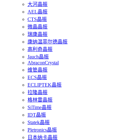
大河晶振
AEL晶振
CTS晶振
微晶晶振
瑞康晶振
康纳温菲尔德晶振
高利奇晶振
Jauch晶振
AbraconCrystal
维管晶振
ECS晶振
ECLIPTEK晶振
拉隆晶振
格林雷晶振
SiTime晶振
IDT晶振
Statek晶振
Pletronics晶振
日本纳卡晶振