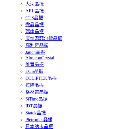
大河晶振
AEL晶振
CTS晶振
微晶晶振
瑞康晶振
康纳温菲尔德晶振
高利奇晶振
Jauch晶振
AbraconCrystal
维管晶振
ECS晶振
ECLIPTEK晶振
拉隆晶振
格林雷晶振
SiTime晶振
IDT晶振
Statek晶振
Pletronics晶振
日本纳卡晶振