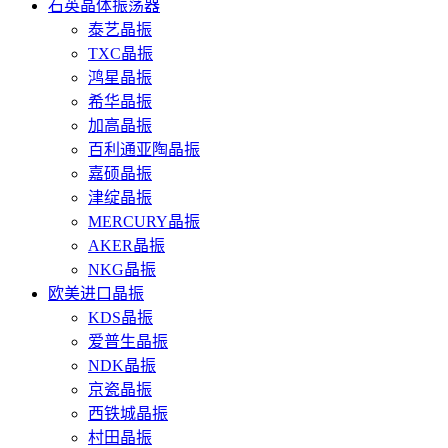
石英晶体振荡器
泰艺晶振
TXC晶振
鸿星晶振
希华晶振
加高晶振
百利通亚陶晶振
嘉硕晶振
津绽晶振
MERCURY晶振
AKER晶振
NKG晶振
欧美进口晶振
KDS晶振
爱普生晶振
NDK晶振
京瓷晶振
西铁城晶振
村田晶振