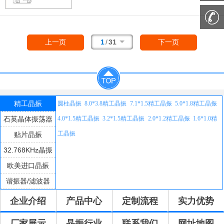
接曲线，从而提高晶振生产效率，节省人工成
差为：±10ppm，负载电容为：7PF，工作温度
本。
范围：-40℃至+85℃，晶振体积尺寸为：2.5x2.
0mm，麦克罗比特石英晶振，进口贴片晶振，
高性能无源晶体，无源贴片晶振，2520mm石
1
/
31
上一页
下一页
英晶振，石英晶体谐振器，该贴片石英晶体体
积小，焊接可采用自动贴片系统，产品本身可
发挥优良的电气特性，满足无铅焊接的高温回
流温度曲线要求，在网络通信领域得到了广泛
的应用。
精工晶振
圆柱晶振
8.0*3.8精工晶振
7.1*1.5精工晶振
5.0*1.8精工晶振
石英晶体振荡器
4.0*1.5精工晶振
3.2*1.5精工晶振
2.0*1.2精工晶振
1.6*1.0精
工晶振
贴片晶振
32.768KHz晶振
欧美进口晶振
谐振器/滤波器
企业介绍
产品中心
定制流程
实力优势
厂家展示
晶振行业
联系我们
网址地图