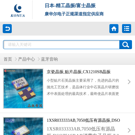
日本-精工晶振/富士晶振
康华尔电子正规渠道指定供应商
首页
产品中心
蓝牙音响
京瓷晶振,贴片晶振,CX1210SB晶振
小型贴片石英晶振主要采用了，先进的晶片的
抛光工艺技术，是晶体行业中石英晶片研磨技
术中表面处理的最高技术，最终使晶片表面更
光洁，平行度及平面度更好，大大的降低谐振
电阻，使精度得到了很大的提升。改变了传统
的生产工艺，使产品在各项参数得到了很大的
改良。
1XSR033333AB,7050低压有源晶振,DSO
751SRAB消费电子晶振
1XSR033333AB,7050低压有源晶