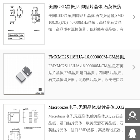
晶振体积尺寸为：3.2x1.5mm，高品质石英晶
美国GED晶振,四脚贴片晶体,石英振荡
振，石英晶体谐振器，高性能无源晶体，TST
器,SMD100.3C(E/D)–40.000MHz晶振
美国GED晶振,四脚贴片晶体,石英振荡器,SMD
无源贴片晶振，3215mm石英晶振，石英晶体
100.3C(E/D)–40.000MHz晶振，高精度石英晶
谐振器，该贴片石英晶体体积小，焊接可采用
振，高品质有源振荡器，低耗能有源晶振，有
自动贴片系统，产品本身可发挥优良的电气特
源石英贴片晶体，编码为：SMD100.3C(E/D)–
性，满足无铅焊接的高温回流温度曲线要求，
40.000MHz，频率：40 MHz，频率稳定性：±2
在网络通信领域得到了广泛的应用。
5ppm，电源电压为：3.3V，工作温度范围：-4
0℃至+85℃，晶振体积尺寸：7.0x5.0mm，小
FMXMC2S118HJA-16.000000M-CM晶振,
体积石英晶振，石英贴片晶振，SPXO振荡
石英贴片晶体,FMI晶振,进口晶振
FMXMC2S118HJA-16.000000M-CM晶振,石英
器，SMD贴片晶体，低功耗石英晶振，低相噪
贴片晶体,FMI晶振,进口晶振，四脚贴片晶振，
相控有源石英晶体，GED晶振，欧美进口石英
石英晶体谐振器，无源贴片晶振，欧美进口晶
晶振，该产品外观使用金属材料封装的，具有
振，谐振器，编码为：FMXMC2S118HJA-16.
高充分的密封性能，可确保其高可靠性，采用
000000M-CM，频率：16 MHz，频率稳定为：
编带包装，可在自动贴片机上对应自动贴装。
±50ppm，频率公差为：±30ppm，负载电容
为：18 PF，工作温度范围：0℃至+70℃，晶振
Macrobizes电子,无源晶体,贴片晶体,XQ2
体积尺寸为：3.2x2.5mm，贴片石英晶振，欧
2石英晶振
Macrobizes电子,无源晶体,贴片晶体,XQ22石英
美无源贴片晶振，FMI石英贴片晶振，石英晶
晶振，进口贴片晶体，欧美无源石英晶振，石
振，该产品采用SMD编带盘装包装方式，焊接
英贴片晶体，进口SMD晶振，高品质谐振器，
可以采用自动贴片系统，满足无铅高温回流焊
编码型号为：XQ22，频率：16 MHz，频率公