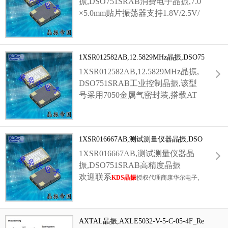
振,DSO751SRAB消费电子晶振,7.0
×5.0mm贴片振荡器支持1.8V/2.5V/
3.3V多档低压供电,专为消费电子,
智
能穿戴设备晶振
设计,搭载AT切割晶片,功耗控
制优异,有效延长数码产品续航.原厂精密校准,
1XSR012582AB,12.5829MHz晶振,DSO75
频偏可选±20~±50ppm,输出波形对称,低抖动,
1SRAB工业控制晶振
金属气密封装抗温湿度变化,适配智能电视,便
1XSR012582AB,12.5829MHz晶振,
携播放器,家用摄像头,蓝牙音箱等设备.符合Ro
DSO751SRAB工业控制晶振,该型
HS无铅标准,标准编带适配自动化贴装,库存充
号采用7050金属气密封装,搭载AT
足,可免费寄送样品,配套原厂规格书与长期供
切割晶片,宽温区间覆盖-40℃至+8
货保障.
5℃,适配工厂高温,低温多变工况.产
品具备
低功耗晶振
,低周期抖动特性,频率稳
1XSR016667AB,测试测量仪器晶振,DSO
定度高,抗震动,抗电磁干扰能力突出,完美适配
751SRAB高精度晶振
1XSR016667AB,测试测量仪器晶
PLC控制器,伺服驱动,工业网关,自动化产线主
板.原厂出厂完成高精度校准,老化漂移极低,3.3
振,DSO751SRAB高精度晶振
V标准供电,CMOS稳定输出,支持自动化SMT贴
欢迎联系
KDS晶振
授权代理商康华尔电子,
装,符合RoHS环保标准,常备现货,可免费提供
热线0755-27838351,现货DSO751SRAB高精
样品与原厂规格书.
度晶振及对应料号1XSR016667AB.作为测试
测量仪器晶振,核心优势为超低抖动,高频率精
AXTAL晶振,AXLE5032-V-5-C-05-4F_Re
准度,专为对时序,相位要求严苛的检测设备设