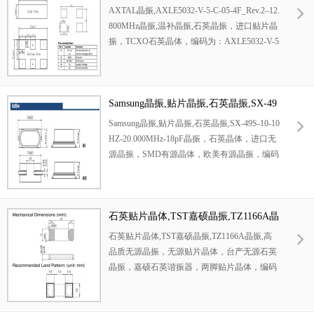
v.2–12.800MHz晶振,温补晶振,石英晶振
计.金属全密封结构抗震抗干扰,工作温区覆盖
AXTAL晶振,AXLE5032-V-5-C-05-4F_Rev.2–12.
仪器常规使用环境,频差精度±50ppm,满足不同
800MHz晶振,温补晶振,石英晶振，进口贴片晶
等级测量设备基准需求.配套1XSR016667AB
振，TCXO石英晶体，编码为：AXLE5032-V-5
原厂标准化型号,输出电平稳定,波形对称性优
-C-05-4F_Rev.2–12.800MHz，频率：12.8 MH
秀,杜绝测量数据偏移.全系列合规环保,大批量
z，频率稳定性：±0.5ppm，电源电压为：1.5
现货供应,可免费提供样品测试,配套原厂技术
V，工作温度范围：-40℃至+85℃，小体积晶
资料与长期供货保障.
振尺寸：5.0x3.2mm，HCMOS输出石英晶振，
Samsung晶振,贴片晶振,石英晶振,SX-49
温度补偿振荡器，该晶振产品外观是金属封
S-10-10HZ-20.000MHz-18pF晶振
Samsung晶振,贴片晶振,石英晶振,SX-49S-10-10
装，具备超高的封闭性能，产品本身使用无铅
HZ-20.000MHz-18pF晶振，石英晶体，进口无
化，卷带SMD包装，可采用高速贴片机进行焊
源晶振，SMD有源晶体，欧美有源晶振，编码
接，具备优良的耐热特性，耐环境特性，在市
为：SX-49S-10-10HZ-20.000MHz-18pF，频
场上被应用于消费电子晶振，可穿戴智能晶振
率：20 MHz，频率稳定性：±10ppm，频率公
和计算机电脑晶振等产品中。
差为：±10ppm，负载电容为：18pF，工作温
度范围：-20℃至+70℃，小体积晶振尺寸：12.
石英贴片晶体,TST嘉硕晶振,TZ1166A晶
4x4.9mm，晶振厂家，石英贴片晶振，49SMD
振,高品质无源晶振
石英贴片晶体,TST嘉硕晶振,TZ1166A晶振,高
晶振，高品质石英晶振，低衰减石英晶振，韩
品质无源晶振，无源贴片晶体，台产无源石英
国新松晶振，石英贴片晶振，高精度有源谐振
晶振，嘉硕石英谐振器，两脚贴片晶体，编码
器，该晶振产品时常应用于时钟钟表晶振，物
为：TZ1166A，频率：32.768 KHz，频率稳定
联网4G晶振和智能遥控器晶振等产品中。
为：±20ppm，频率公差为：±20ppm，负载电
容为：7PF，工作温度范围：-40℃至+85℃，